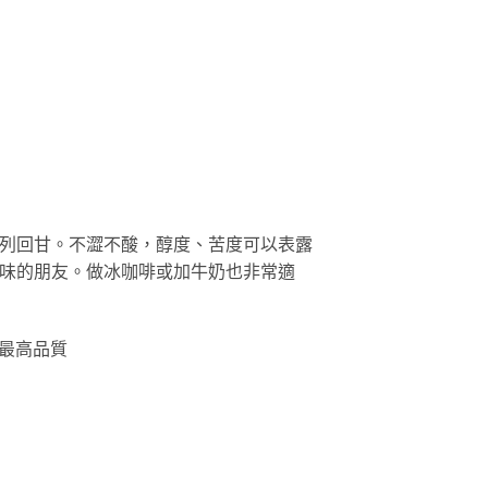
列回甘。不澀不酸，醇度、苦度可以表露
味的朋友。做冰咖啡或加牛奶也非常適
最高品質