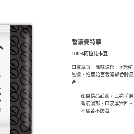
香濃曼特寧
100%阿拉比卡豆
口感厚實，風味濃郁，尾韻強
無遺，推薦給喜愛濃郁香醇風
合。
產自精品莊園，三次手選
香氣濃郁，口感厚實回甘
不焦苦不酸澀