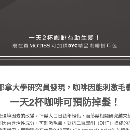
耶拿大學研究員發現，咖啡因能刺激毛
一天2杯咖啡可預防掉髮！
及環境因素的改變，掉髮人口日益年輕化，而落髮相關研究越來
啡因內含活性成分，可刺激毛囊，對抗二氫睪酮（DHT）造成的