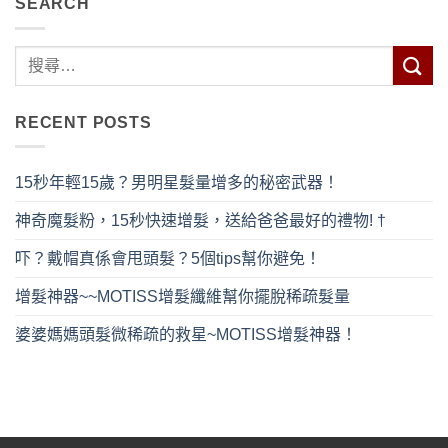
SEARCH
$1,170。
$588。
RECENT POSTS
15秒年輕15歲？男明星髮量增多的秘密武器！
神奇魔髮粉，15秒快速增髮，送給爸爸最好的禮物! †
吓？戴帽真係會甩頭髮？5個tips幫你避免！
增髮神器~~MOTISS增髮纖維幫你擺脫稀疏髮量
婆婆媽媽頭髮微稀疏的救星~MOTISS增髮神器！