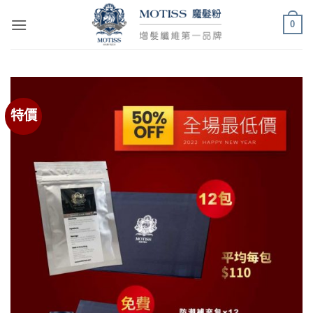
Skip
0
to
content
特價