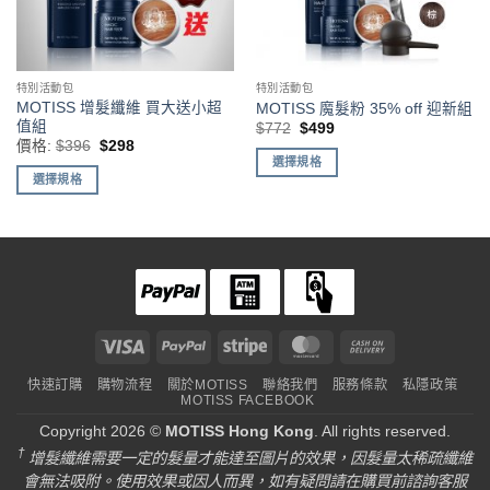
特別活動包
特別活動包
MOTISS 增髮纖維 買大送小超
MOTISS 魔髮粉 35% off 迎新組
值組
原
目
$
772
$
499
始
前
原
目
價格:
$
396
$
298
價
價
始
前
選擇規格
格：
格：
價
價
選擇規格
$772。
$499。
格：
格：
$396。
$298。
Visa
PayPal
Stripe
MasterCard
Cash
On
快速訂購
購物流程
關於MOTISS
聯絡我們
服務條款
私隱政策
Delivery
MOTISS FACEBOOK
Copyright 2026 ©
MOTISS Hong Kong
. All rights reserved.
†
增髮纖維需要一定的髮量才能達至圖片的效果，因髮量太稀疏纖維
會無法吸附。使用效果或因人而異，如有疑問請在購買前諮詢客服