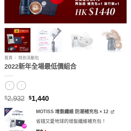
首頁
/
特別活動包
2022新年全場最低價組合
原
目
2,932
1,440
$
$
始
前
價
價
MOTISS 增髮纖維 防潮補充包
× 12
格：
格：
省錢又愛地球的增髮纖維補充包！
$2,932。
$1,440。