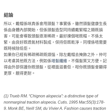
結論
所以，戴帽係咪真係會甩頭髮？事實係，雖然頭髮健康生長
係由身體內部開始，但係頭髮造型同持續戴緊帽之類既損
害，可能會導致頭髮逐漸稀疏。最好㨂個啱既帽，不係太
緊，由良好既透氣材料製成，保持佢既乾淨，同埋係唔需要
既時候除低佢。
如果你已經有稀疏稀疏既煩惱，除左戴帽去掩飾之外，仲可
以考慮其他既方法，例如係
增髮纖維
，不傷髮質又方便。記
得由外部保護你既頭髮，從裡面滋養佢，咁你既頭髮會顯得
更厚，靚得更耐。
(1) Trueb RM. “Chignon alopecia”: a distinctive type of
nonmarginal traction alopecia. Cutis. 1995 Mar;55(3):178-
9. Monk BE, Neill SM, du Vivier A. Fashion causes traction