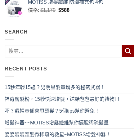
MOTISS 增髮纖維 防潮補充包 4包
原
目
價格:
$
1,170
$
588
始
前
價
價
格：
格：
SEARCH
$1,170。
$588。
RECENT POSTS
15秒年輕15歲？男明星髮量增多的秘密武器！
神奇魔髮粉，15秒快速增髮，送給爸爸最好的禮物! †
吓？戴帽真係會甩頭髮？5個tips幫你避免！
增髮神器~~MOTISS增髮纖維幫你擺脫稀疏髮量
婆婆媽媽頭髮微稀疏的救星~MOTISS增髮神器！