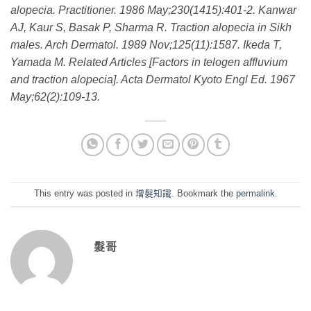
alopecia. Practitioner. 1986 May;230(1415):401-2. Kanwar
AJ, Kaur S, Basak P, Sharma R. Traction alopecia in Sikh
males. Arch Dermatol. 1989 Nov;125(11):1587. Ikeda T,
Yamada M. Related Articles [Factors in telogen affluvium
and traction alopecia]. Acta Dermatol Kyoto Engl Ed. 1967
May;62(2):109-13.
This entry was posted in
增髮知識
. Bookmark the
permalink
.
髮哥