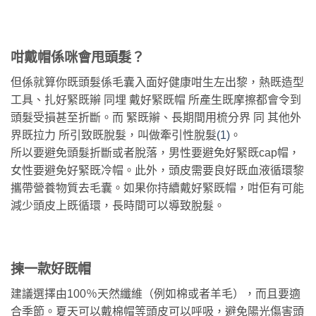
咁戴帽係咪會甩頭髮？
但係就算你既頭髮係毛囊入面好健康咁生左出黎，熱既造型
工具、扎好緊既辮 同埋 戴好緊既帽 所產生既摩擦都會令到
頭髮受損甚至折斷。而 緊既辮、長期間用梳分界 同 其他外
界既拉力 所引致既脫髮，叫做牽引性脫髮
(1)
。
所以要避免頭髮折斷或者脫落，男性要避免好緊既cap帽，
女性要避免好緊既冷帽。此外，頭皮需要良好既血液循環黎
攜帶營養物質去毛囊。如果你持續戴好緊既帽，咁佢有可能
減少頭皮上既循環，長時間可以導致脫髮。
揀一款好既帽
建議選擇由100％天然纖維（例如棉或者羊毛），而且要適
合季節。夏天可以戴棉帽等頭皮可以呼吸，避免陽光傷害頭