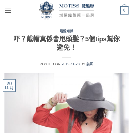
Skip
0
to
content
增髮知識
吓？戴帽真係會甩頭髮？5個tips幫你
避免！
POSTED ON
2015-11-20
BY
髮哥
20
11 月