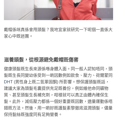
戴帽係咪真係會甩頭髮？我地宜家就研究一下呢個一直係大
家心中既迷團。
滋養頭髮，從根源避免戴帽既傷害
健康頭髮既生長來源係喺身體入面。同一般人認知唔同，頭
髮既生長同變幼係受到一啲因數例如飲食、壓力、荷爾蒙同
DHT
(男性身上既二氫睪固酮) 所影響。想保護頭髮既話，
建議大家為頭髮毛囊提供充足既養份，例如維他命同礦物
質、甚至頭髮生長補充劑，咁樣就可以真正由體內確保生
髮。此外，減低壓力都係一個好重要既因數，適量運動係唔
錯既方法。然後，用一啲好既護髮素黎徹底滋潤頭髮，儘量
保持髮絲既強度同有足夠營養。